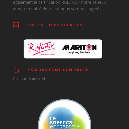
également la certification RGE.
Pour notre sérieux
et notre qualité de travail nous sommes agréés :
b
STORES, FILMS SOLAIRES...

ILS NOUS FONT CONFIANCE :
Clinique Sainte Mari
|