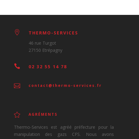

THERMO-SERVICES
46 rue Turgot
27150 Etrépagny

02 32 55 14 78

contact@thermo-services.fr

AGRÉMENTS
Thermo-Services est agréé préfecture pour la
manipulation des gazs CFS. Nous avons